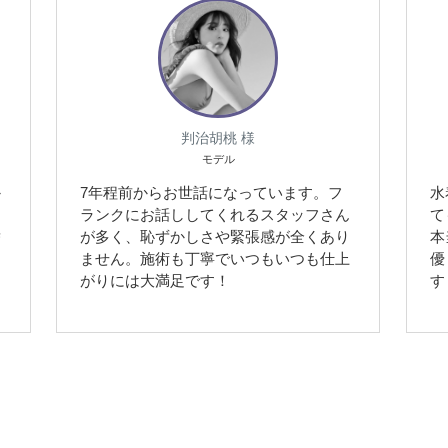
判治胡桃 様
モデル
か
7年程前からお世話になっています。フ
水
く
ランクにお話ししてくれるスタッフさん
て
替
が多く、恥ずかしさや緊張感が全くあり
本
ません。施術も丁寧でいつもいつも仕上
優
がりには大満足です！
す